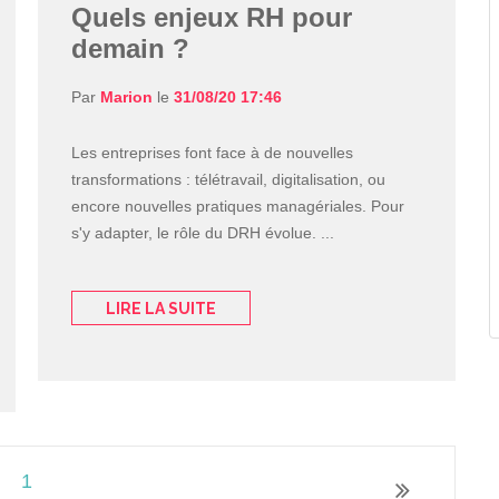
Quels enjeux RH pour
demain ?
Par
Marion
le
31/08/20 17:46
Les entreprises font face à de nouvelles
transformations : télétravail, digitalisation, ou
encore nouvelles pratiques managériales. Pour
s'y adapter, le rôle du DRH évolue. ...
LIRE LA SUITE
M
M
e
R
L
P
d
G
Q
N
1
T